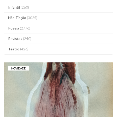
Infantil
(260)
Não-Ficção
(3025)
Poesia
(2776)
Revistas
(240)
Teatro
(426)
NOVIDADE