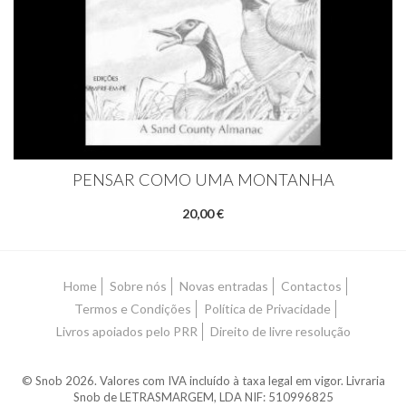
PENSAR COMO UMA MONTANHA
20,00 €
Home
Sobre nós
Novas entradas
Contactos
Termos e Condições
Política de Privacidade
Livros apoiados pelo PRR
Direito de livre resolução
© Snob 2026. Valores com IVA incluído à taxa legal em vigor. Livraria
Snob de LETRASMARGEM, LDA NIF: 510996825