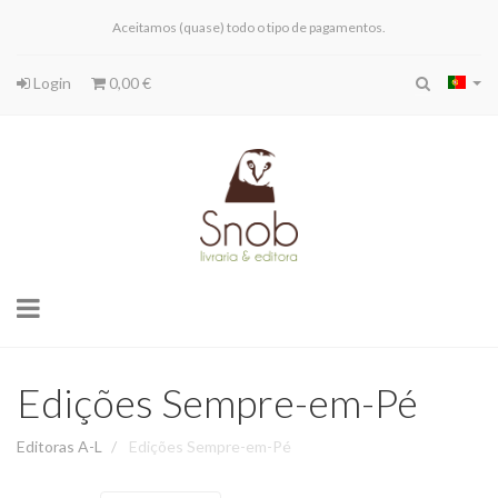
Aceitamos (quase) todo o tipo de pagamentos.
Login
0,00 €
Toggle
navigation
Edições Sempre-em-Pé
Editoras A-L
Edições Sempre-em-Pé