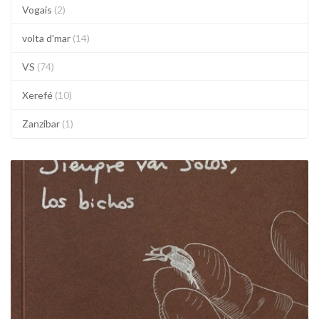
Vogais
(2)
volta d'mar
(14)
VS
(74)
Xerefé
(10)
Zanzibar
(1)