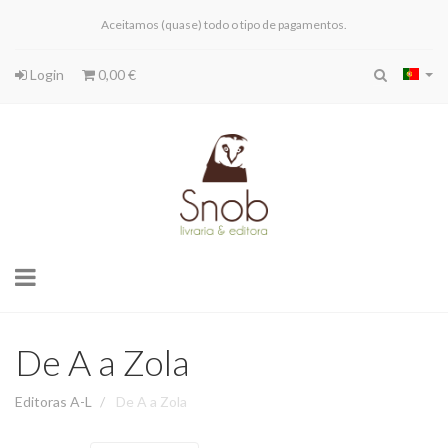
Aceitamos (quase) todo o tipo de pagamentos.
Login
0,00 €
Toggle
navigation
De A a Zola
Editoras A-L
De A a Zola