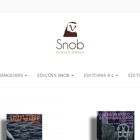
RANGEIRAS
EDIÇÕES SNOB
EDITORAS A-L
EDIT
AVRAR FUNDO PELAS
CURSO PRÁTICO D
NUVENS
INVISIBILIDADE