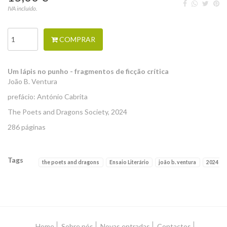
IVA incluído.
COMPRAR
Um lápis no punho - fragmentos de ficção crítica
João B. Ventura
prefácio: António Cabrita
The Poets and Dragons Society, 2024
286 páginas
Tags
the poets and dragons
Ensaio Literário
joão b. ventura
2024
Características
Home
Sobre nós
Novas entradas
Contactos