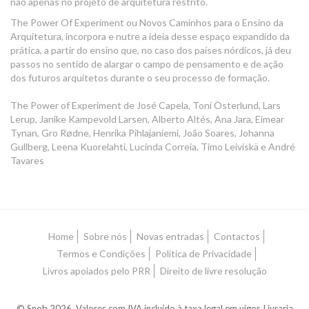
não apenas no projeto de arquitetura restrito.
The Power Of Experiment ou Novos Caminhos para o Ensino da
Arquitetura, incorpora e nutre a ideia desse espaço expandido da
prática, a partir do ensino que, no caso dos países nórdicos, já deu
passos no sentido de alargar o campo de pensamento e de ação
dos futuros arquitetos durante o seu processo de formação.
The Power of Experiment de José Capela, Toni Österlund, Lars
Lerup, Janike Kampevold Larsen, Alberto Altés, Ana Jara, Eimear
Tynan, Gro Rødne, Henrika Pihlajaniemi, João Soares, Johanna
Gullberg, Leena Kuorelahti, Lucinda Correia, Timo Leiviskä e André
Tavares
Home
Sobre nós
Novas entradas
Contactos
Termos e Condições
Política de Privacidade
Livros apoiados pelo PRR
Direito de livre resolução
© Snob 2026. Valores com IVA incluído à taxa legal em vigor. Livraria