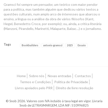
Gramsci foi sempre um pensador, um teórico com maior pendor
para a política, mas também alguém que dedicou vários textos a
questões culturais, num amplo arco de interesses que abarcou o
ensino, a língua ou a análise da obra de vários filósofos (Kant,
Hegel, Benedetto Croce, por exemplo); ou, ainda, a crítica literária
(Manzoni, Pirandello, Marinetti, Malaparte, Balzac…) e o jornalismo.
Tags
Bookbuilders
antonio gramsci
2025
Ensaio
Características
Home
Sobre nós
Novas entradas
Contactos
Termos e Condições
Política de Privacidade
Livros apoiados pelo PRR
Direito de livre resolução
© Snob 2026. Valores com IVA incluído à taxa legal em vigor. Livraria
Snob de LETRASMARGEM, LDA NIF: 510996825