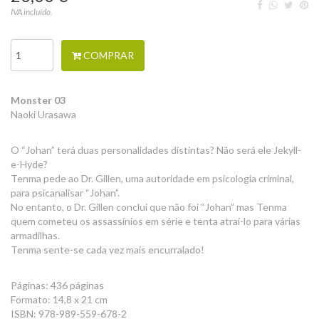
IVA incluído.
COMPRAR
Monster 03
Naoki Urasawa
O “Johan” terá duas personalidades distintas? Não será ele Jekyll-
e-Hyde?
Tenma pede ao Dr. Gillen, uma autoridade em psicologia criminal,
para psicanalisar “Johan”.
No entanto, o Dr. Gillen conclui que não foi “Johan” mas Tenma
quem cometeu os assassínios em série e tenta atraí-lo para várias
armadilhas.
Tenma sente-se cada vez mais encurralado!
Páginas: 436 páginas
Formato: 14,8 x 21 cm
ISBN: 978-989-559-678-2