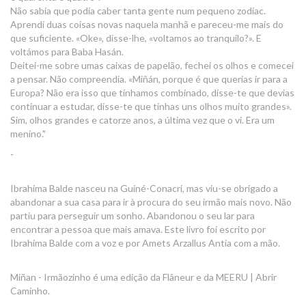
Não sabia que podia caber tanta gente num pequeno zodiac.
Aprendi duas coisas novas naquela manhã e pareceu-me mais do
que suficiente. «Oke», disse-lhe, «voltamos ao tranquilo?». E
voltámos para Baba Hasán.
Deitei-me sobre umas caixas de papelão, fechei os olhos e comecei
a pensar. Não compreendia. «Miñán, porque é que querias ir para a
Europa? Não era isso que tínhamos combinado, disse-te que devias
continuar a estudar, disse-te que tinhas uns olhos muito grandes».
Sim, olhos grandes e catorze anos, a última vez que o vi. Era um
menino."
-
Ibrahima Balde nasceu na Guiné-Conacri, mas viu-se obrigado a
abandonar a sua casa para ir à procura do seu irmão mais novo. Não
partiu para perseguir um sonho. Abandonou o seu lar para
encontrar a pessoa que mais amava. Este livro foi escrito por
Ibrahima Balde com a voz e por Amets Arzallus Antia com a mão.
Miñan - Irmãozinho é uma edição da Flâneur e da MEERU | Abrir
Caminho.