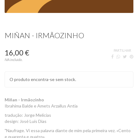
MIÑAN - IRMÃOZINHO
16,00 €
PARTILHAR
IVA incluído.
O produto encontra-se sem stock.
Miñan - Irmãozinho
Ibrahima Balde e Amets Arzallus Antia
tradução: Jorge Melícias
design: José Luís Dias
"Naufrage. Vi essa palavra diante de mim pela primeira vez. «Cento
e quarenta e quatro».