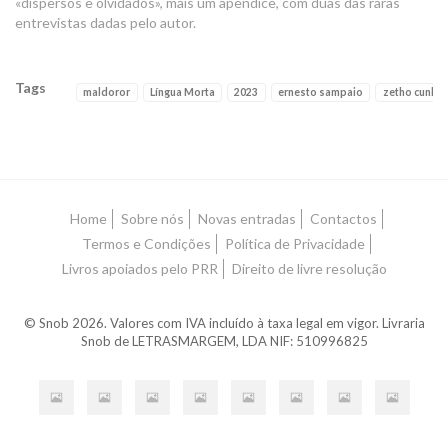
«dispersos e olvidados», mais um apêndice, com duas das raras
entrevistas dadas pelo autor.
Tags
maldoror
Língua Morta
2023
ernesto sampaio
zetho cunha 
Características
Home
Sobre nós
Novas entradas
Contactos
Termos e Condições
Política de Privacidade
Livros apoiados pelo PRR
Direito de livre resolução
© Snob 2026. Valores com IVA incluído à taxa legal em vigor. Livraria
Snob de LETRASMARGEM, LDA NIF: 510996825