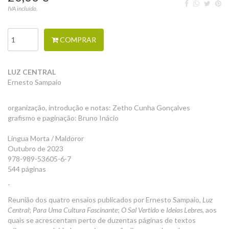
IVA incluído.
COMPRAR
LUZ CENTRAL
Ernesto Sampaio
organização, introdução e notas: Zetho Cunha Gonçalves
grafismo e paginação: Bruno Inácio
Língua Morta / Maldoror
Outubro de 2023
978-989-53605-6-7
544 páginas
-
Reunião dos quatro ensaios publicados por Ernesto Sampaio,
Luz
Central
;
Para Uma Cultura Fascinante
;
O Sal Vertido
e
Ideias Lebres
, aos
quais se acrescentam perto de duzentas páginas de textos