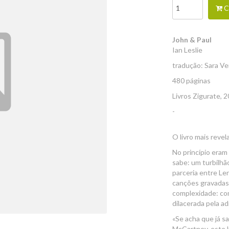
C
John & Paul
Ian Leslie
tradução: Sara Ve
480 páginas
Livros Zigurate, 
-
O livro mais reve
No princípio eram
sabe: um turbilhã
parceria entre Le
canções gravadas 
complexidade: com
dilacerada pela ad
«Se acha que já s
McCartney, este li