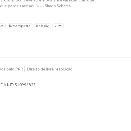
o que perdeu até aqui.» ― Simon Schama
ica
livros zigurate
ian leslie
2025
ados pelo PRR
Direito de livre resolução
, LDA NIF: 510996825