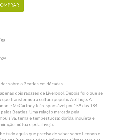
OMPRAR
iga
2025
lador sobre o Beatles em décadas
 apenas dois rapazes de Liverpool. Depois foi o que se
o que transformou a cultura popular. Até hoje. A
nnon e McCartney foi responsável por 159 das 184
pelos Beatles. Uma relação marcada pela
pulsiva, terna e tempestuosa; dorida, inquieta e
miração mútua e pela inveja.
abe tudo aquilo que precisa de saber sobre Lennon e
vro analítico, revelador e brilhante vai fazer com que