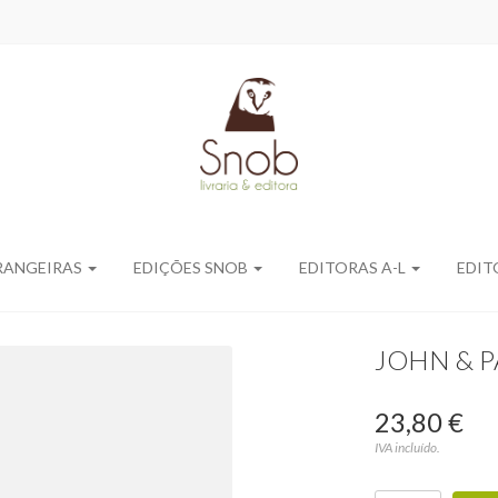
RANGEIRAS
EDIÇÕES SNOB
EDITORAS A-L
EDIT
JOHN & P
23,80 €
IVA incluído.