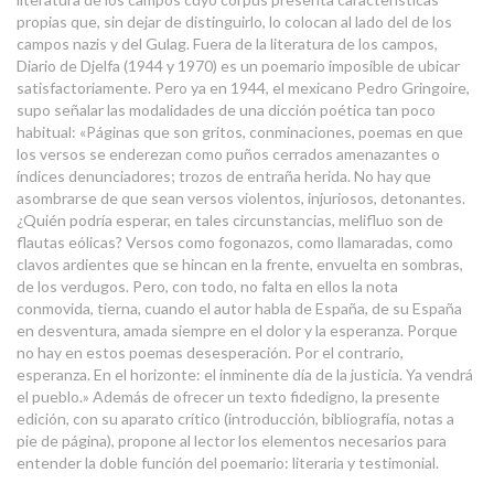
propias que, sin dejar de distinguirlo, lo colocan al lado del de los
campos nazis y del Gulag. Fuera de la literatura de los campos,
Diario de Djelfa (1944 y 1970) es un poemario imposible de ubicar
satisfactoriamente. Pero ya en 1944, el mexicano Pedro Gringoire,
supo señalar las modalidades de una dicción poética tan poco
habitual: «Páginas que son gritos, conminaciones, poemas en que
los versos se enderezan como puños cerrados amenazantes o
índices denunciadores; trozos de entraña herida. No hay que
asombrarse de que sean versos violentos, injuriosos, detonantes.
¿Quién podría esperar, en tales circunstancias, melifluo son de
flautas eólicas? Versos como fogonazos, como llamaradas, como
clavos ardientes que se hincan en la frente, envuelta en sombras,
de los verdugos. Pero, con todo, no falta en ellos la nota
conmovida, tierna, cuando el autor habla de España, de su España
en desventura, amada siempre en el dolor y la esperanza. Porque
no hay en estos poemas desesperación. Por el contrario,
esperanza. En el horizonte: el inminente día de la justicia. Ya vendrá
el pueblo.» Además de ofrecer un texto fidedigno, la presente
edición, con su aparato crítico (introducción, bibliografía, notas a
pie de página), propone al lector los elementos necesarios para
entender la doble función del poemario: literaria y testimonial.