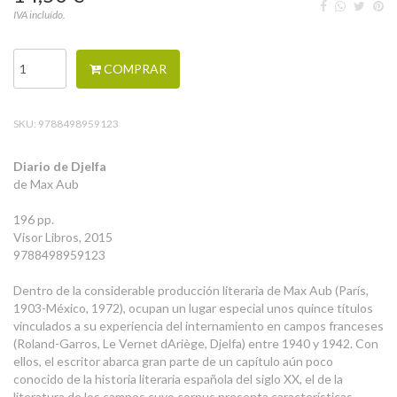
IVA incluído.
COMPRAR
SKU:
9788498959123
Diario de Djelfa
de Max Aub
196 pp.
Visor Libros, 2015
9788498959123
Dentro de la considerable producción literaria de Max Aub (París,
1903-México, 1972), ocupan un lugar especial unos quince títulos
vinculados a su experiencia del internamiento en campos franceses
(Roland-Garros, Le Vernet dAriège, Djelfa) entre 1940 y 1942. Con
ellos, el escritor abarca gran parte de un capítulo aún poco
conocido de la historia literaria española del siglo XX, el de la
literatura de los campos cuyo corpus presenta características