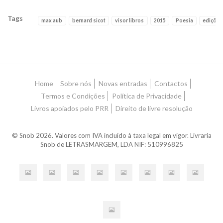
Tags
max aub
bernard sicot
visor libros
2015
Poesia
edições
Características
Home
Sobre nós
Novas entradas
Contactos
Termos e Condições
Política de Privacidade
Livros apoiados pelo PRR
Direito de livre resolução
© Snob 2026. Valores com IVA incluído à taxa legal em vigor. Livraria
Snob de LETRASMARGEM, LDA NIF: 510996825