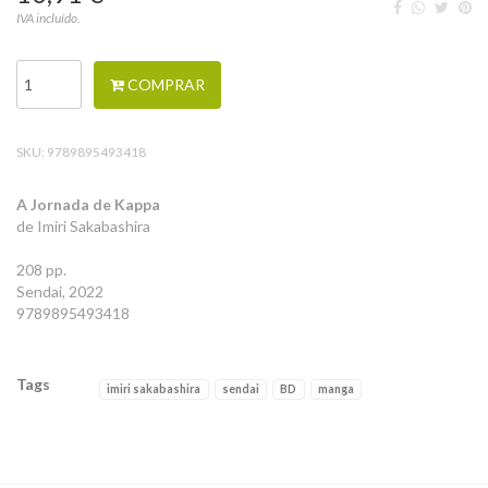
IVA incluído.
COMPRAR
SKU:
9789895493418
A Jornada de Kappa
de Imiri Sakabashira
208 pp.
Sendai, 2022
9789895493418
Tags
imiri sakabashira
sendai
BD
manga
Características