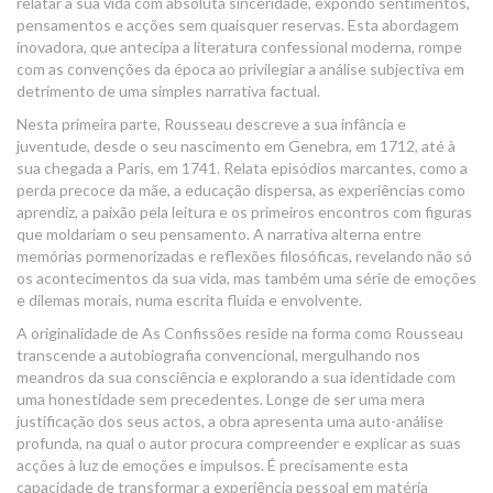
relatar a sua vida com absoluta sinceridade, expondo sentimentos,
pensamentos e acções sem quaisquer reservas. Esta abordagem
inovadora, que antecipa a literatura confessional moderna, rompe
com as convenções da época ao privilegiar a análise subjectiva em
detrimento de uma simples narrativa factual.
Nesta primeira parte, Rousseau descreve a sua infância e
juventude, desde o seu nascimento em Genebra, em 1712, até à
sua chegada a Paris, em 1741. Relata episódios marcantes, como a
perda precoce da mãe, a educação dispersa, as experiências como
aprendiz, a paixão pela leitura e os primeiros encontros com figuras
que moldariam o seu pensamento. A narrativa alterna entre
memórias pormenorizadas e reflexões filosóficas, revelando não só
os acontecimentos da sua vida, mas também uma série de emoções
e dilemas morais, numa escrita fluida e envolvente.
A originalidade de As Confissões reside na forma como Rousseau
transcende a autobiografia convencional, mergulhando nos
meandros da sua consciência e explorando a sua identidade com
uma honestidade sem precedentes. Longe de ser uma mera
justificação dos seus actos, a obra apresenta uma auto-análise
profunda, na qual o autor procura compreender e explicar as suas
acções à luz de emoções e impulsos. É precisamente esta
capacidade de transformar a experiência pessoal em matéria